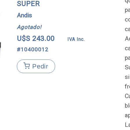
q
SUPER
p
Andis
c
Agotado!
ca
U$S 243.00
A
IVA Inc.
c
#10400012
pa
Pedir
S
s
fr
C
b
a
L