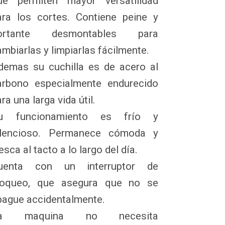
ue permiten mayor versatilidad 
ara los cortes. Contiene peine y 
ortante desmontables para 
mbiarlas y limpiarlas fácilmente.

demas su cuchilla es de acero al 
arbono especialmente endurecido 
ra una larga vida útil.

u funcionamiento es frío y 
ilencioso. Permanece cómoda y 
esca al tacto a lo largo del día.

uenta con un interruptor de 
loqueo, que asegura que no se 
pague accidentalmente.

a maquina no necesita 