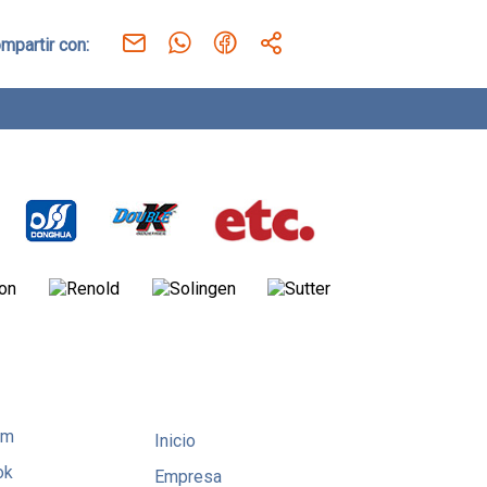
mpartir con:
am
Inicio
ok
Empresa