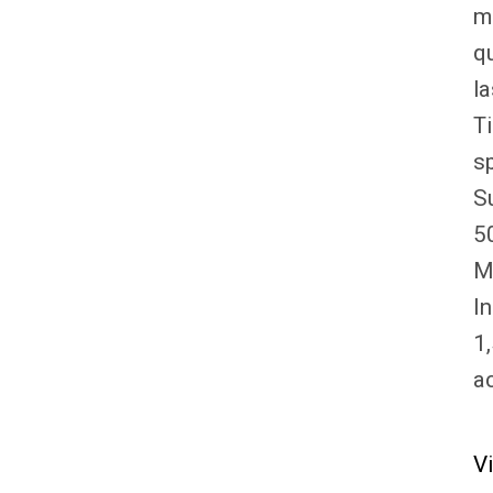
m
q
la
T
sp
S
5
M
I
1
ac
V