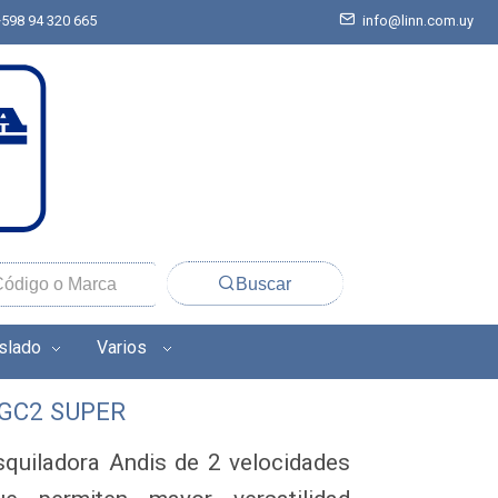
+598 94 320 665
info@linn.com.uy
Buscar
aslado
Varios
AGC2 SUPER
squiladora Andis de 2 velocidades 