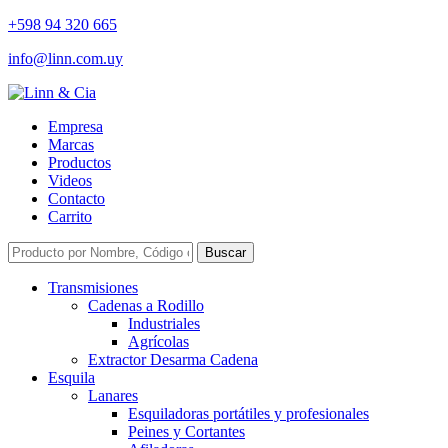
+598 94 320 665
info@linn.com.uy
Empresa
Marcas
Productos
Videos
Contacto
Carrito
Buscar
Transmisiones
Cadenas a Rodillo
Industriales
Agrícolas
Extractor Desarma Cadena
Esquila
Lanares
Esquiladoras portátiles y profesionales
Peines y Cortantes