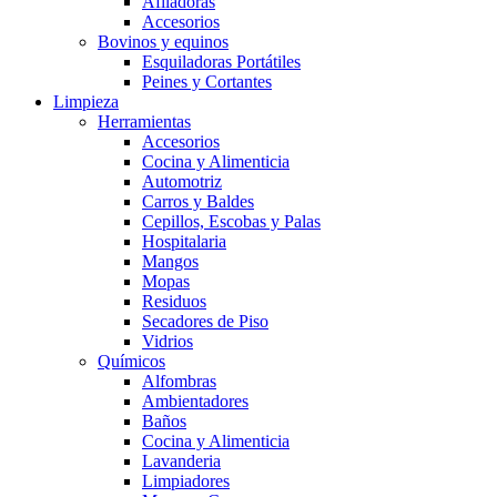
Afiladoras
Accesorios
Bovinos y equinos
Esquiladoras Portátiles
Peines y Cortantes
Limpieza
Herramientas
Accesorios
Cocina y Alimenticia
Automotriz
Carros y Baldes
Cepillos, Escobas y Palas
Hospitalaria
Mangos
Mopas
Residuos
Secadores de Piso
Vidrios
Químicos
Alfombras
Ambientadores
Baños
Cocina y Alimenticia
Lavanderia
Limpiadores