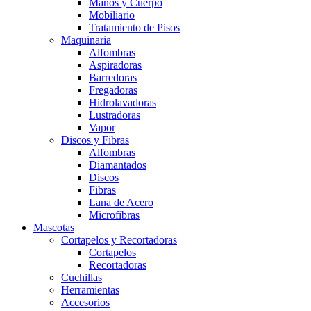
Manos y Cuerpo
Mobiliario
Tratamiento de Pisos
Maquinaria
Alfombras
Aspiradoras
Barredoras
Fregadoras
Hidrolavadoras
Lustradoras
Vapor
Discos y Fibras
Alfombras
Diamantados
Discos
Fibras
Lana de Acero
Microfibras
Mascotas
Cortapelos y Recortadoras
Cortapelos
Recortadoras
Cuchillas
Herramientas
Accesorios