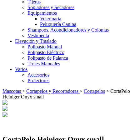
Tijeras
Sopladores y Secadores
Equipamientos
Veterinaria
Peluquería Canina
Shampoos, Acondicionadores y Colonias
Vestimenta
Elevación y Traslado
Polipasto Manual
Polipasto Eléctrico
Polipasto de Palanca
Troles Manuales
Varios
Accesorios
Protectores
Mascotas
>
Cortapelos y Recortadoras
>
Cortapelos
> CortaPelo
Heiniger Onyx small
CortaPelo Heiniger Onyx small