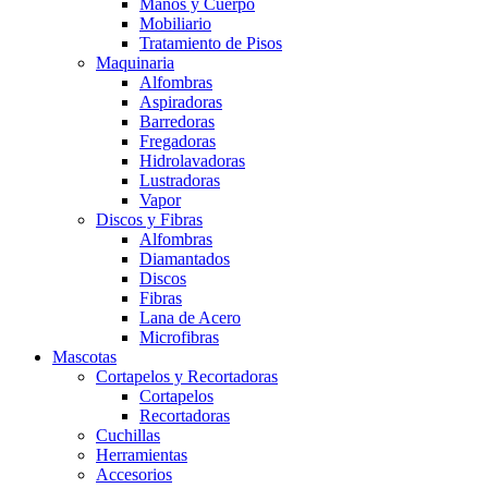
Manos y Cuerpo
Mobiliario
Tratamiento de Pisos
Maquinaria
Alfombras
Aspiradoras
Barredoras
Fregadoras
Hidrolavadoras
Lustradoras
Vapor
Discos y Fibras
Alfombras
Diamantados
Discos
Fibras
Lana de Acero
Microfibras
Mascotas
Cortapelos y Recortadoras
Cortapelos
Recortadoras
Cuchillas
Herramientas
Accesorios