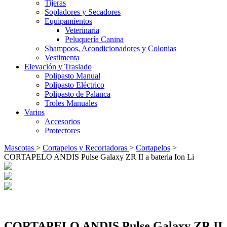
Tijeras
Sopladores y Secadores
Equipamientos
Veterinaria
Peluquería Canina
Shampoos, Acondicionadores y Colonias
Vestimenta
Elevación y Traslado
Polipasto Manual
Polipasto Eléctrico
Polipasto de Palanca
Troles Manuales
Varios
Accesorios
Protectores
Mascotas
>
Cortapelos y Recortadoras
>
Cortapelos
>
CORTAPELO ANDIS Pulse Galaxy ZR II a bateria Ion Li
CORTAPELO ANDIS Pulse Galaxy ZR II