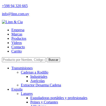
+598 94 320 665
info@linn.com.uy
Empresa
Marcas
Productos
Videos
Contacto
Carrito
Buscar
Transmisiones
Cadenas a Rodillo
Industriales
Agrícolas
Extractor Desarma Cadena
Esquila
Lanares
Esquiladoras portátiles y profesionales
Peines y Cortantes