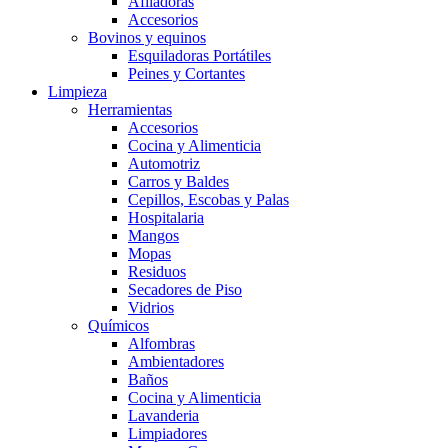
Afiladoras
Accesorios
Bovinos y equinos
Esquiladoras Portátiles
Peines y Cortantes
Limpieza
Herramientas
Accesorios
Cocina y Alimenticia
Automotriz
Carros y Baldes
Cepillos, Escobas y Palas
Hospitalaria
Mangos
Mopas
Residuos
Secadores de Piso
Vidrios
Químicos
Alfombras
Ambientadores
Baños
Cocina y Alimenticia
Lavanderia
Limpiadores