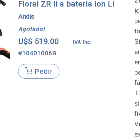
Z
Floral ZR II a bateria Ion Li
i
Andis
p
Agotado!
to
U$S 519.00
S
IVA Inc.
e
#10401006B
e
Pedir
p
fá
T
s
fr
V
e