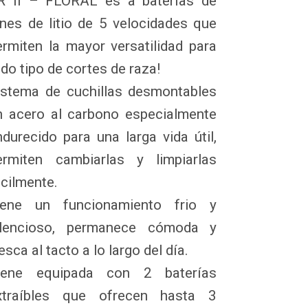
R II – FLORAL es a baterías de 
ones de litio de 5 velocidades que 
ermiten la mayor versatilidad para 
do tipo de cortes de raza! 

istema de cuchillas desmontables 
n acero al carbono especialmente 
ndurecido para una larga vida útil, 
ermiten cambiarlas y limpiarlas 
cilmente. 

iene un funcionamiento frio y 
ilencioso, permanece cómoda y 
esca al tacto a lo largo del día. 

iene equipada con 2 baterías 
xtraíbles que ofrecen hasta 3 