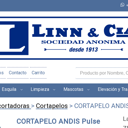
os
Contacto
Carrito
Esquila
Limpieza
Mascotas
Elevación y Tr
cortadoras
>
Cortapelos
> CORTAPELO ANDIS Pu
L
CORTAPELO ANDIS Pulse