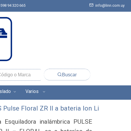
+598 94 320 665
info@linn.com.uy
Buscar
aslado
Varios
lse Floral ZR II a bateria Ion Li
a Esquiladora inalámbrica PULSE 