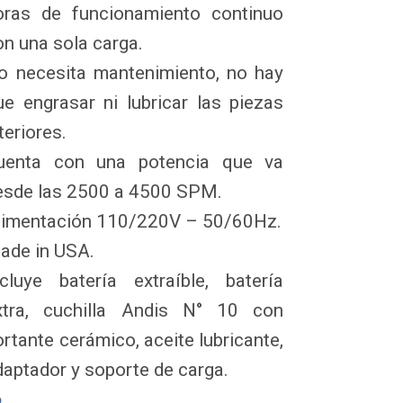
oras de funcionamiento continuo 
n una sola carga. 

o necesita mantenimiento, no hay 
ue engrasar ni lubricar las piezas 
teriores. 

uenta con una potencia que va 
esde las 2500 a 4500 SPM. 

limentación 110/220V – 50/60Hz. 

ade in USA. 

ncluye batería extraíble, batería 
xtra, cuchilla Andis N° 10 con 
rtante cerámico, aceite lubricante, 
9