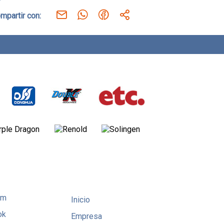
mpartir con:
am
Inicio
ok
Empresa