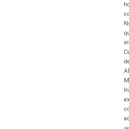
h
co
N
q
in
C
d
A
M
I
e
co
58