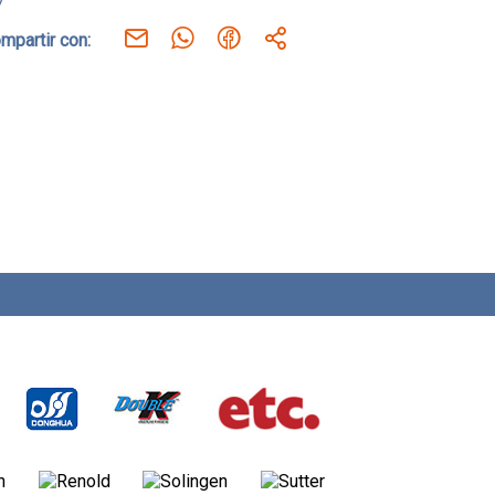
7
mpartir con: