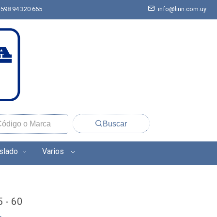
+598 94 320 665
info@linn.com.uy
Buscar
aslado
Varios
5 - 60